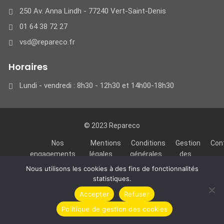
250 Av. Anna Lindh - 77240 Vert-Saint-Denis
01 64 38 72 27
vsd@repareco.fr
Horaires
Lundi - vendredi : 8h30 - 12h30 et 14h00-18h30
© 2023 Repareco
Nos
Mentions
Conditions
Gestion
Con
engagements
légales
générales
des
de
cookies
Nous utilisons les cookies à des fins de fonctionnalités
locations
statistiques.
Accepter
Refuser
Politique de gestion des cookies