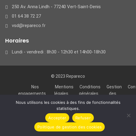
250 Av. Anna Lindh - 77240 Vert-Saint-Denis
01 64 38 72 27
vsd@repareco.fr
Horaires
Lundi - vendredi : 8h30 - 12h30 et 14h00-18h30
© 2023 Repareco
Nos
Mentions
Conditions
Gestion
Con
engagements
légales
générales
des
de
cookies
Nous utilisons les cookies à des fins de fonctionnalités
locations
statistiques.
Accepter
Refuser
Politique de gestion des cookies